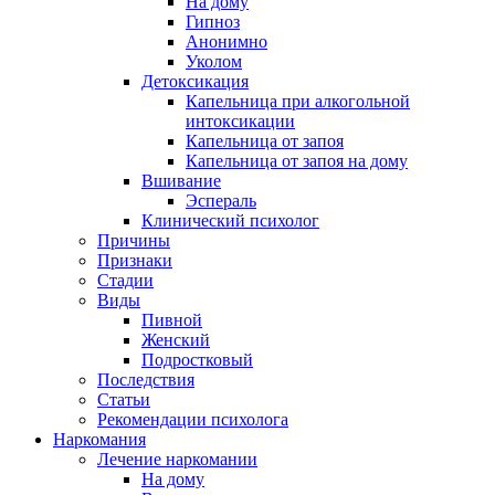
На дому
Гипноз
Анонимно
Уколом
Детоксикация
Капельница при алкогольной
интоксикации
Капельница от запоя
Капельница от запоя на дому
Вшивание
Эспераль
Клинический психолог
Причины
Признаки
Стадии
Виды
Пивной
Женский
Подростковый
Последствия
Статьи
Рекомендации психолога
Наркомания
Лечение наркомании
На дому