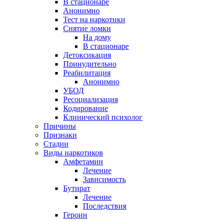
В стационаре
Анонимно
Тест на наркотики
Снятие ломки
На дому
В стационаре
Детоксикация
Принудительно
Реабилитация
Анонимно
УБОД
Ресоциализация
Кодирование
Клинический психолог
Причины
Признаки
Стадии
Виды наркотиков
Амфетамин
Лечение
Зависимость
Бутират
Лечение
Последствия
Героин