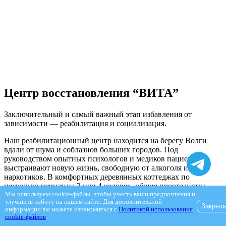
Центр восстановления “ВИТА”
Заключительный и самый важный этап избавления от
зависимости — реабилитация и социализация.
Наш реабилитационный центр находится на берегу Волги
вдали от шума и соблазнов больших городов. Под
руководством опытных психологов и медиков пациенты
выстраивают новую жизнь, свободную от алкоголя и
наркотиков. В комфортных деревянных коттеджах по
несколько комнат на 2 или 4 человек, общие пространства.
Мы используем cookie-файлы, чтобы учесть ваши предпочтения и
улучшить работу на нашем сайте. Для дополнительной
Благодаря насыщенной программе и психологическим
Закрыт
информации вы можете ознакомиться с
Политикой использования
тренингам обитатели центра кардинально меняют свою жизнь
cookie-файлов
.
и уже никогда не возвращаются к пагубной зависимости.