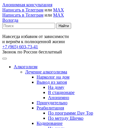
Анонимная консультация
Написать в Телеграм
или
MAX
Написать в Телеграм
или
MAX
Вологда
Навсегда избавим от зависимости
и вернём к полноценной жизни
+7 (965) 603-73-41
Звонок по России бесплатный
Алкоголизм
Лечение алкоголизма
Нарколог на дом
Вывод из запоя
На дому
В стационаре
Анонимно
Принудительно
Реабилитация
По программе Day Top
По методу Шичко
Кодирование