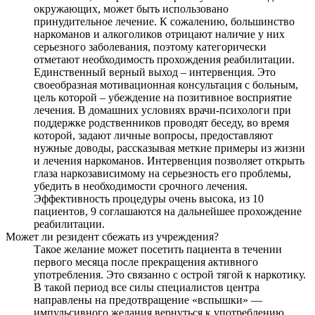
окружающих, может быть использовано
принудительное лечение. К сожалению, большинство
наркоманов и алкоголиков отрицают наличие у них
серьезного заболевания, поэтому категорически
отметают необходимость прохождения реабилитации.
Единственный верный выход – интервенция. Это
своеобразная мотивационная консультация с больным,
цель которой – убеждение на позитивное восприятие
лечения. В домашних условиях врачи-психологи при
поддержке родственников проводят беседу, во время
которой, задают личные вопросы, предоставляют
нужные доводы, рассказывая меткие примеры из жизни
и лечения наркоманов. Интервенция позволяет открыть
глаза наркозависимому на серьезность его проблемы,
убедить в необходимости срочного лечения.
Эффективность процедуры очень высока, из 10
пациентов, 9 соглашаются на дальнейшее прохождение
реабилитации.
Может ли резидент сбежать из учреждения?
Такое желание может посетить пациента в течении
первого месяца после прекращения активного
употребления. Это связанно с острой тягой к наркотику.
В такой период все силы специалистов центра
направлены на предотвращение «вспышки» —
импульсивного желания вернуться к употреблению.