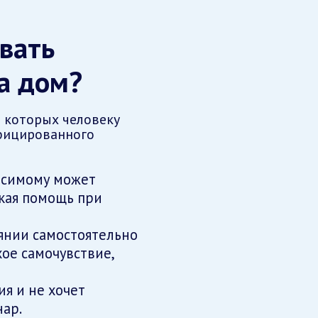
вать
а дом?
а которых человеку
фицированного
исимому может
кая помощь при
янии самостоятельно
хое самочувствие,
ия и не хочет
нар.