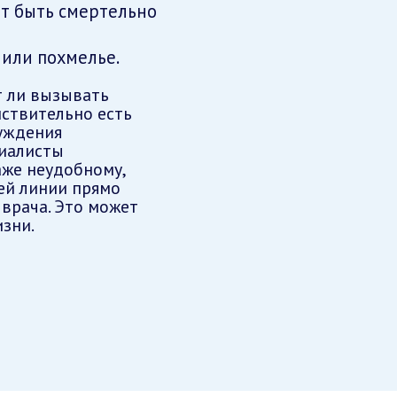
ет быть смертельно
или похмелье.
т ли вызывать
йствительно есть
суждения
циалисты
аже неудобному,
ей линии прямо
 врача. Это может
зни.