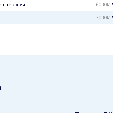
ц. терапия
6000₽
7000₽
а