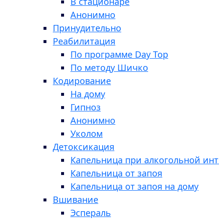
В стационаре
Анонимно
Принудительно
Реабилитация
По программе Day Top
По методу Шичко
Кодирование
На дому
Гипноз
Анонимно
Уколом
Детоксикация
Капельница при алкогольной ин
Капельница от запоя
Капельница от запоя на дому
Вшивание
Эспераль