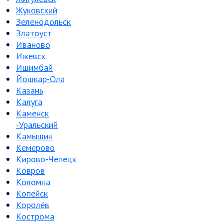
Жуковский
Зеленодольск
Златоуст
Иваново
Ижевск
Ишимбай
Йошкар-Ола
Казань
Калуга
Каменск
-Уральский
Камышин
Кемерово
Кирово-Чепецк
Ковров
Коломна
Копейск
Королёв
Кострома