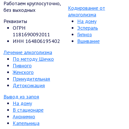
Работаем круглосуточно,
Кодирование от
без выходных
алкоголизма
Реквизиты
На дому
ОГРН
Эспераль
1181690092011
Гипноз
ИНН 164806195402
Вшивание
Лечение алкоголизма
По методу Шичко
Пивного
Женского
Принудительная
Детоксикация
Вывод из запоя
На дому
В стационаре
Анонимно
Капельница