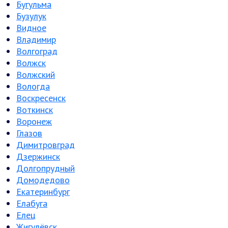
Бугульма
Бузулук
Видное
Владимир
Волгоград
Волжск
Волжский
Вологда
Воскресенск
Воткинск
Воронеж
Глазов
Димитровград
Дзержинск
Долгопрудный
Домодедово
Екатеринбург
Елабуга
Елец
Жигулёвск