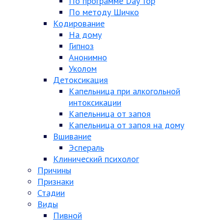
По программе Day Top
По методу Шичко
Кодирование
На дому
Гипноз
Анонимно
Уколом
Детоксикация
Капельница при алкогольной
интоксикации
Капельница от запоя
Капельница от запоя на дому
Вшивание
Эспераль
Клинический психолог
Причины
Признаки
Стадии
Виды
Пивной