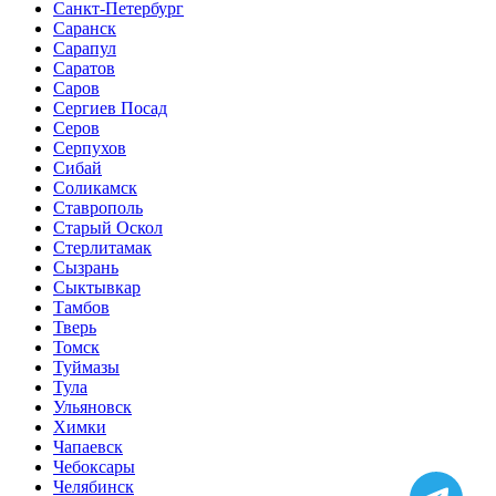
Санкт-Петербург
Саранск
Сарапул
Саратов
Саров
Сергиев Посад
Серов
Серпухов
Сибай
Соликамск
Ставрополь
Старый Оскол
Стерлитамак
Сызрань
Сыктывкар
Тамбов
Тверь
Томск
Туймазы
Тула
Ульяновск
Химки
Чапаевск
Чебоксары
Челябинск