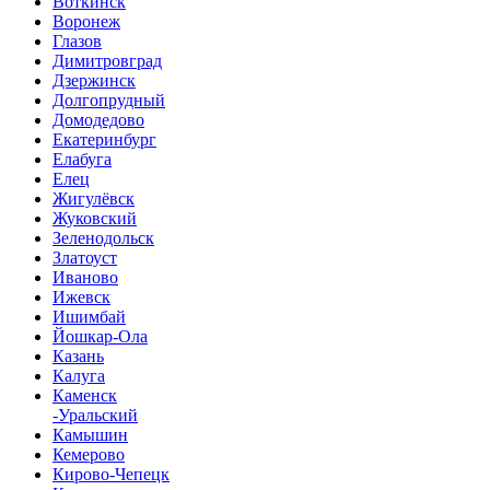
Воткинск
Воронеж
Глазов
Димитровград
Дзержинск
Долгопрудный
Домодедово
Екатеринбург
Елабуга
Елец
Жигулёвск
Жуковский
Зеленодольск
Златоуст
Иваново
Ижевск
Ишимбай
Йошкар-Ола
Казань
Калуга
Каменск
-Уральский
Камышин
Кемерово
Кирово-Чепецк