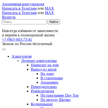
Анонимная консультация
Написать в Телеграм
или
MAX
Написать в Телеграм
или
MAX
Вологда
Навсегда избавим от зависимости
и вернём к полноценной жизни
+7 (965) 603-73-41
Звонок по России бесплатный
Алкоголизм
Лечение алкоголизма
Нарколог на дом
Вывод из запоя
На дому
В стационаре
Анонимно
Принудительно
Реабилитация
По программе Day Top
По методу Шичко
Кодирование