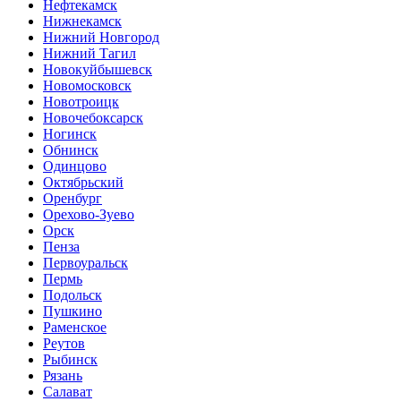
Нефтекамск
Нижнекамск
Нижний Новгород
Нижний Тагил
Новокуйбышевск
Новомосковск
Новотроицк
Новочебоксарск
Ногинск
Обнинск
Одинцово
Октябрьский
Оренбург
Орехово-Зуево
Орск
Пенза
Первоуральск
Пермь
Подольск
Пушкино
Раменское
Реутов
Рыбинск
Рязань
Салават