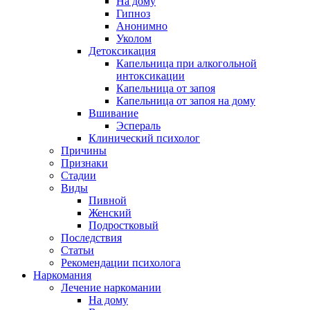
На дому
Гипноз
Анонимно
Уколом
Детоксикация
Капельница при алкогольной
интоксикации
Капельница от запоя
Капельница от запоя на дому
Вшивание
Эспераль
Клинический психолог
Причины
Признаки
Стадии
Виды
Пивной
Женский
Подростковый
Последствия
Статьи
Рекомендации психолога
Наркомания
Лечение наркомании
На дому