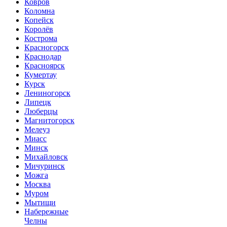
Ковров
Коломна
Копейск
Королёв
Кострома
Красногорск
Краснодар
Красноярск
Кумертау
Курск
Лениногорск
Липецк
Люберцы
Магнитогорск
Мелеуз
Миасс
Минск
Михайловск
Мичуринск
Можга
Москва
Муром
Мытищи
Набережные
Челны