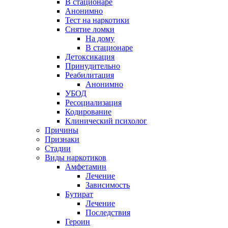
В стационаре
Анонимно
Тест на наркотики
Снятие ломки
На дому
В стационаре
Детоксикация
Принудительно
Реабилитация
Анонимно
УБОД
Ресоциализация
Кодирование
Клинический психолог
Причины
Признаки
Стадии
Виды наркотиков
Амфетамин
Лечение
Зависимость
Бутират
Лечение
Последствия
Героин